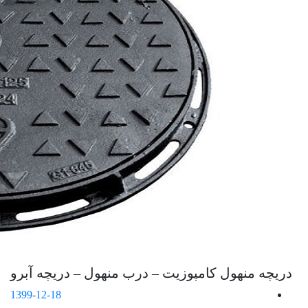
دریچه منهول کامپوزیت – درب منهول – دریچه آبرو
1399-12-18