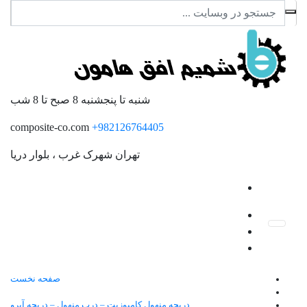
شنبه تا پنجشنبه
8 صبح تا 8 شب
composite-co.com
982126764405+
تهران
شهرک غرب ، بلوار دریا
صفحه نخست
دریچه منهول کامپوزیت – درب منهول – دریچه آبرو